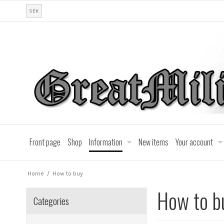
SEK
Front page
Shop
Information
New items
Your account
Home
/
How to buy
How to b
Categories