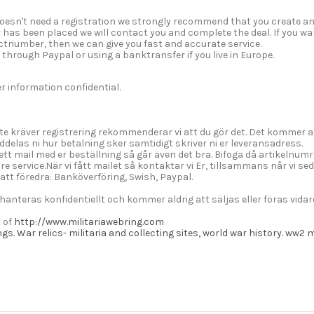
esn't need a registration we strongly recommend that you create an a
er has been placed we will contact you and complete the deal. If you 
ctnumber, then we can give you fast and accurate service.
 through Paypal or using a banktransfer if you live in Europe.
r information confidential.
te kräver registrering rekommenderar vi att du gör det. Det kommer att
delas ni hur betalning sker samtidigt skriver ni er leveransadress.
ka ett mail med er beställning så går även det bra. Bifoga då artikelnumre
re service.När vi fått mailet så kontaktar vi Er, tillsammans når vi s
att föredra: Banköverföring, Swish, Paypal.
hanteras konfidentiellt och kommer aldrig att säljas eller föras vidar
t of
http://www.militariawebring.com