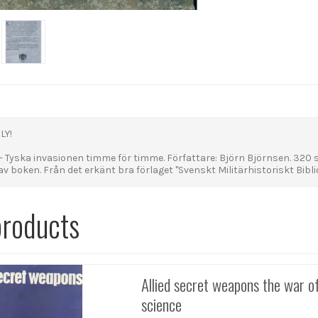
LY!
 - Tyska invasionen timme för timme. Författare: Björn Björnsen. 320 sid
boken. Från det erkänt bra förlaget "Svenskt Militärhistoriskt Biblio
products
Allied secret weapons the war o
science