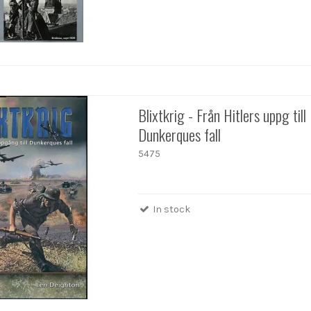
Blixtkrig - Från Hitlers uppg till
Dunkerques fall
5475
In stock