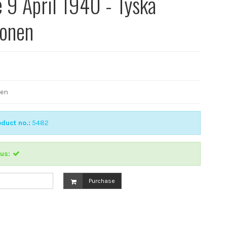
 9 April 1940 - Tyska
ionen
sen
duct no.:
5482
us:
Purchase