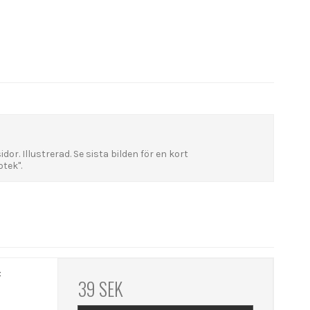
or. Illustrerad. Se sista bilden för en kort
tek".
f
39 SEK