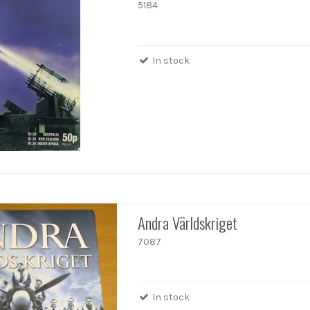
5184
In stock
Andra Världskriget
7087
In stock