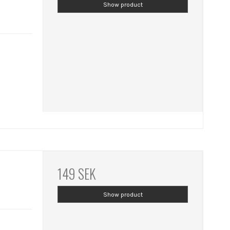
Show product
149 SEK
Show product