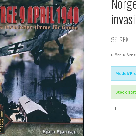
Norge
invas
95 SEK
Björn Björn
Model/Pro
Stock stat