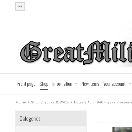
SEK
Front page
Shop
Information
New items
Your account
Home
/
Shop
/
Books & DVD's
/
Norge 9 April 1940 - Tyska invasion
Categories